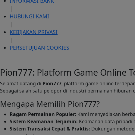
INFORMASI BANK
|
HUBUNGI KAMI
|
KEBIJAKAN PRIVASI
|
PERSETUJUAN COOKIES
Pion777: Platform Game Online T
Selamat datang di
Pion777
, platform game online terdepa
Sebagai salah satu pelopor di industri permainan hiburan
Mengapa Memilih Pion777?
Ragam Permainan Populer:
Kami menyediakan berbag
Sistem Keamanan Terjamin:
Keamanan data pribadi d
Sistem Transaksi Cepat & Praktis:
Dukungan metode p