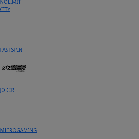
NOLIMIT
CITY
FASTSPIN
JOKER
MICROGAMING